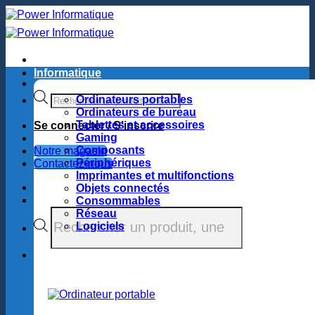
Passer
au
contenu
Informatique
Recherche
Ordinateurs portables
de
Ordinateurs de bureau
produits
Tablettes et accessoires
Se connecter / S’inscrire
Gaming
Composants
Notre magasin
Périphériques
Contactez-nous
Imprimantes et multifonctions
Objets connectés
Consommables
Recherche
Réseau
de
Logiciels
produits