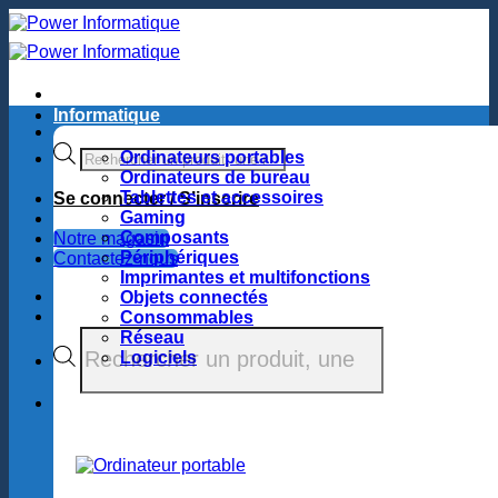
Passer
au
contenu
Informatique
Recherche
Ordinateurs portables
de
Ordinateurs de bureau
produits
Tablettes et accessoires
Se connecter / S’inscrire
Gaming
Composants
Notre magasin
Périphériques
Contactez-nous
Imprimantes et multifonctions
Objets connectés
Consommables
Recherche
Réseau
de
Logiciels
produits